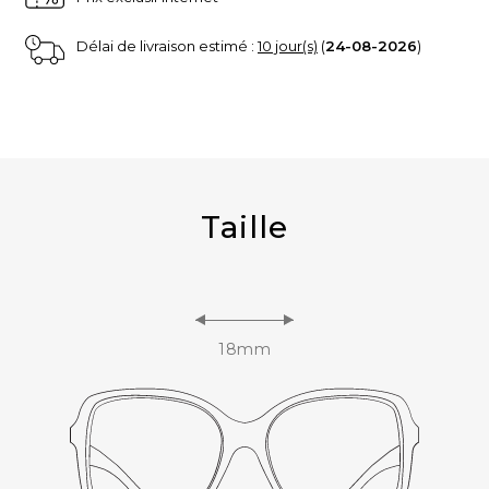
Délai de livraison estimé :
10 jour(s)
(
24-08-2026
)
Taille
18mm