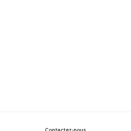
marque PAUL & JOE
Contactez-nous