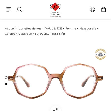
Lunettes De Vue Paul & Joe Pj solis01 e553
Accueil
Lunettes de vue
PAUL & JOE
Femme
Hexagonale
Cerclée
Classique
PJ SOLIS01 E553 51/18