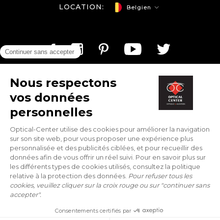
LOCATION:
Belgien
Optical-center.be/de © Copyright 2026
By:
Tobeweb
- Concept & Design:
Balink