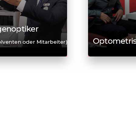
enoptiker
Optometri
lventen oder Mitarbeiter)