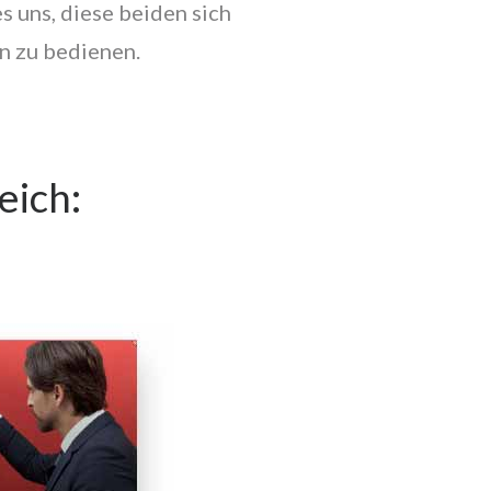
es uns, diese beiden sich
n zu bedienen.
master
Pilot
Cat Eye
eich: