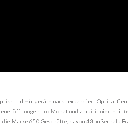
ptik- und Hörgerätemarkt expandiert Optical Cent
eueröffnungen pro Monat und ambitionierter inte
 die Marke 650 Geschäfte, davon 43 außerhalb Fr
Rund
Vintage
Aviateur
Schmetterling
Clubmaster
Pi