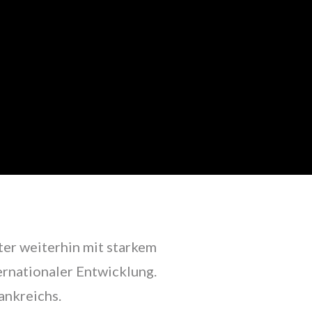
er weiterhin mit starkem
rnationaler Entwicklung.
ankreichs.
lot
Cat Eye
Unregelmäßig