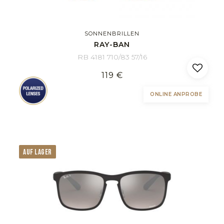
SONNENBRILLEN
RAY-BAN
RB 4181 710/83 57/16
119 €
ONLINE ANPROBE
AUF LAGER