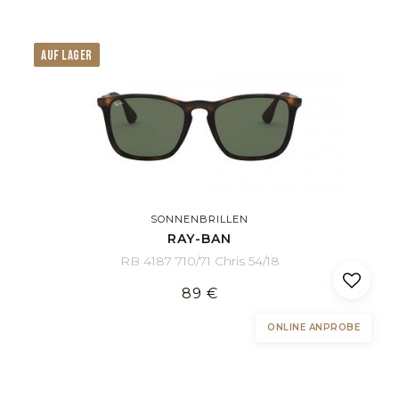
AUF LAGER
SONNENBRILLEN
RAY-BAN
RB 4187 710/71 Chris 54/18
89 €
ONLINE ANPROBE