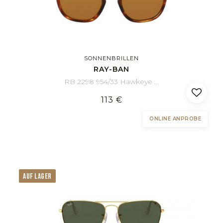
SONNENBRILLEN
RAY-BAN
RB 2298 954/33 Hawkeye 52/21
113 €
ONLINE ANPROBE
AUF LAGER