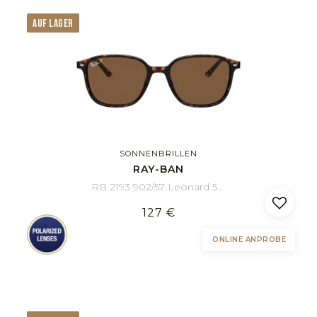
AUF LAGER
SONNENBRILLEN
RAY-BAN
RB 2193 902/57 Leonard 53/18
127 €
ONLINE ANPROBE