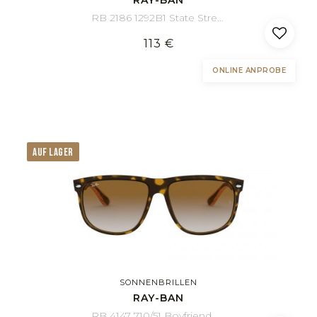
RB 2186 1292B1 State Street 52/20
113 €
ONLINE ANPROBE
AUF LAGER
SONNENBRILLEN
RAY-BAN
RB 4147 710/51 Boyfriend 60/15