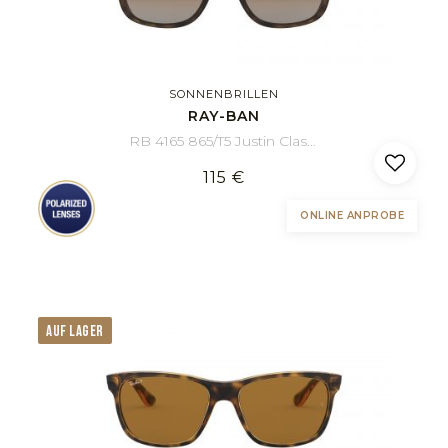
SONNENBRILLEN
RAY-BAN
RB 4165 865/T5 Justin Classic 55/16
115 €
ONLINE ANPROBE
AUF LAGER