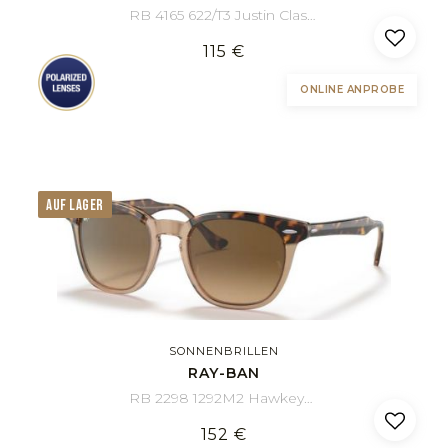
RB 4165 622/T3 Justin Classic 55/16
115 €
ONLINE ANPROBE
AUF LAGER
SONNENBRILLEN
RAY-BAN
RB 2298 1292M2 Hawkeye 52/21
152 €