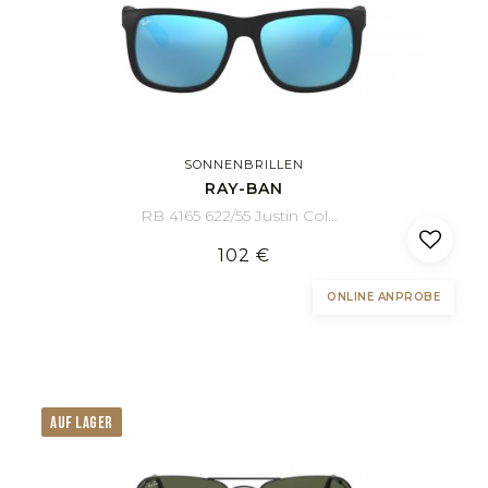
SONNENBRILLEN
RAY-BAN
RB 4165 622/55 Justin Color Mix 51/16
102 €
ONLINE ANPROBE
AUF LAGER