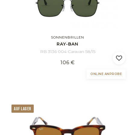
SONNENBRILLEN
RAY-BAN
RB 3136 004 Caravan 58/15
106 €
ONLINE ANPROBE
AUF LAGER