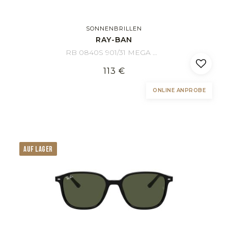
SONNENBRILLEN
RAY-BAN
RB 0840S 901/31 MEGA WAYFARER 51/21
113 €
ONLINE ANPROBE
AUF LAGER