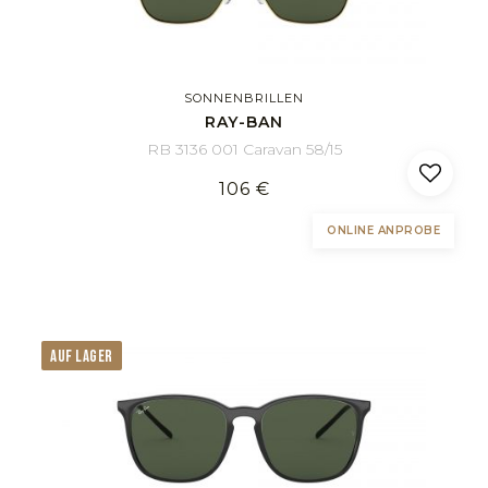
SONNENBRILLEN
RAY-BAN
RB 3136 001 Caravan 58/15
106 €
ONLINE ANPROBE
AUF LAGER