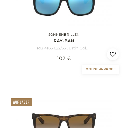
SONNENBRILLEN
RAY-BAN
RB 4165 622/55 Justin Color Mix 55/16
102 €
ONLINE ANPROBE
AUF LAGER