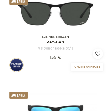
AUF LAGER
SONNENBRILLEN
RAY-BAN
RB 3686 186/K8 57/19
159 €
ONLINE ANPROBE
AUF LAGER