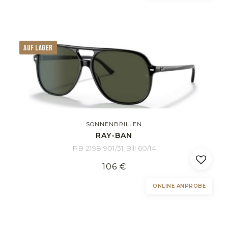
AUF LAGER
SONNENBRILLEN
RAY-BAN
RB 2198 901/31 Bill 60/14
106 €
ONLINE ANPROBE