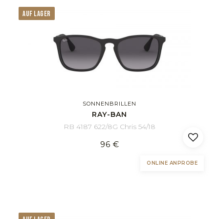
AUF LAGER
SONNENBRILLEN
RAY-BAN
RB 4187 622/8G Chris 54/18
96 €
ONLINE ANPROBE