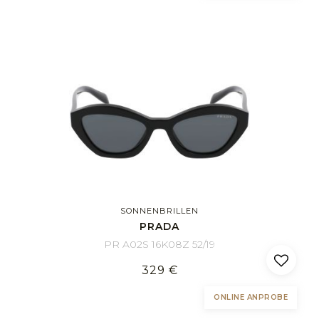
SONNENBRILLEN
PRADA
PR A02S 16K08Z 52/19
329 €
ONLINE ANPROBE