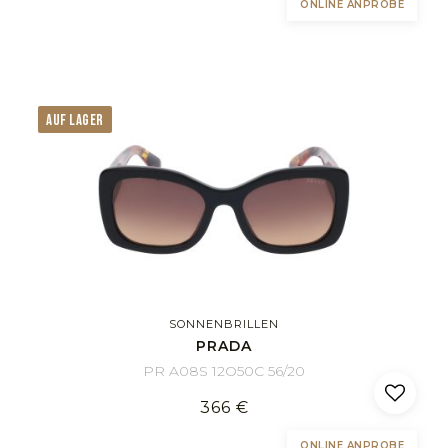
ONLINE ANPROBE
AUF LAGER
SONNENBRILLEN
PRADA
PR A08S 12O50C 56/20
366 €
ONLINE ANPROBE