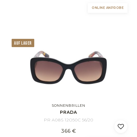
ONLINE ANPROBE
AUF LAGER
SONNENBRILLEN
PRADA
PR A08S 12O50C 56/20
366 €