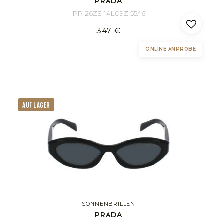
PRADA
PR 26ZS 14L09Z 55/16
347 €
ONLINE ANPROBE
AUF LAGER
SONNENBRILLEN
PRADA