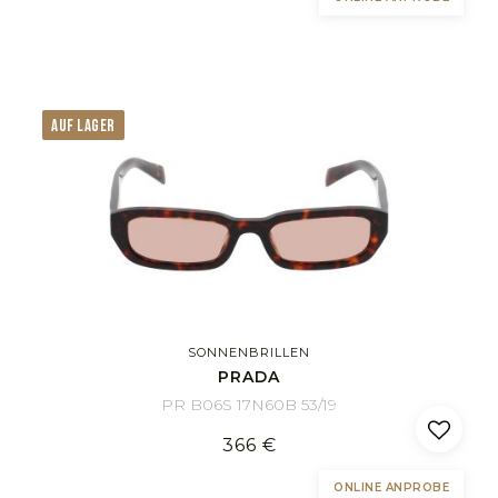
AUF LAGER
SONNENBRILLEN
PRADA
PR B06S 17N60B 53/19
366 €
ONLINE ANPROBE