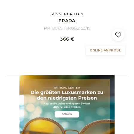
SONNENBRILLEN
PRADA
PR B06S 16K08Z 53/19
366 €
ONLINE ANPROBE