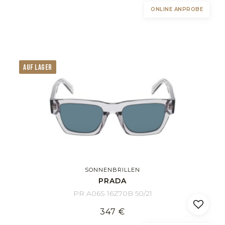
ONLINE ANPROBE
AUF LAGER
SONNENBRILLEN
PRADA
PR A06S 16Z70B 50/21
347 €