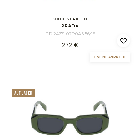
SONNENBRILLEN
PRADA
PR 24ZS 07R0A6 56/16
272 €
ONLINE ANPROBE
AUF LAGER