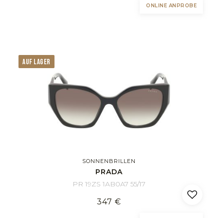
ONLINE ANPROBE
AUF LAGER
SONNENBRILLEN
PRADA
PR 19ZS 1AB0A7 55/17
347 €