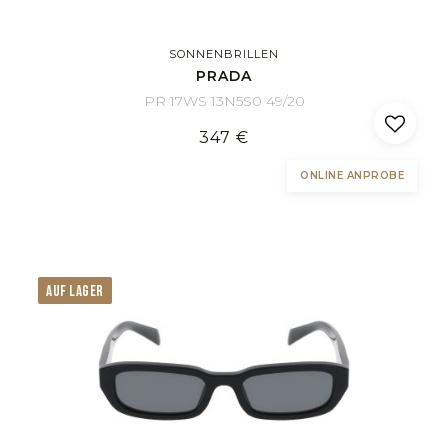
SONNENBRILLEN
PRADA
PR 17WS 13N5S0 49/20
347 €
ONLINE ANPROBE
AUF LAGER