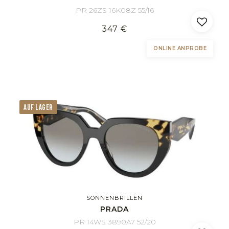
PR 26ZS 16K08Z 55/16
347 €
ONLINE ANPROBE
AUF LAGER
SONNENBRILLEN
PRADA
PR 14WS 3890A7 52/20