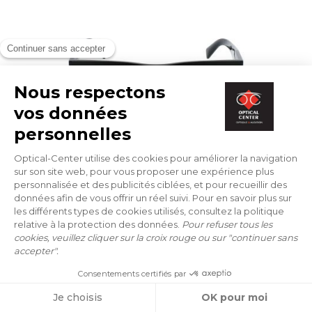
SONNENBRILLEN
PRADA
PR 19WS 1AB5S0 52/21
347 €
ONLINE ANPROBE