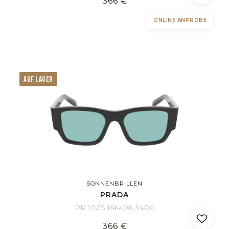
366 €
ONLINE ANPROBE
AUF LAGER
SONNENBRILLEN
PRADA
PR 10ZS 16K40K 54/20
366 €