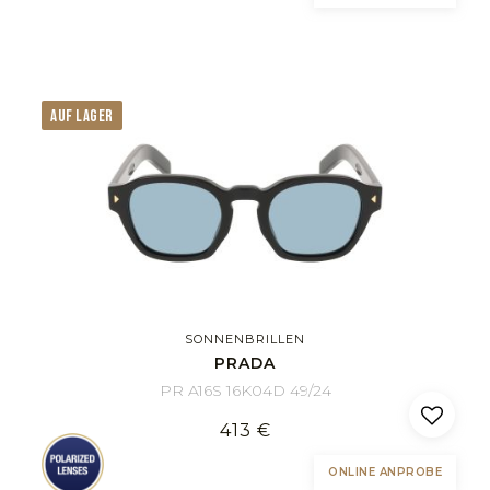
AUF LAGER
SONNENBRILLEN
PRADA
PR A16S 16K04D 49/24
413 €
ONLINE ANPROBE