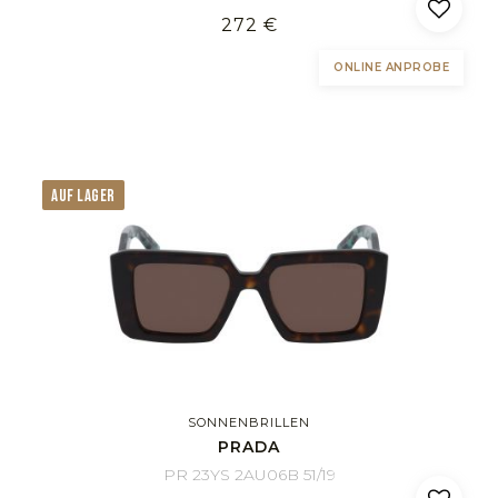
272 €
ONLINE ANPROBE
AUF LAGER
SONNENBRILLEN
PRADA
PR 23YS 2AU06B 51/19