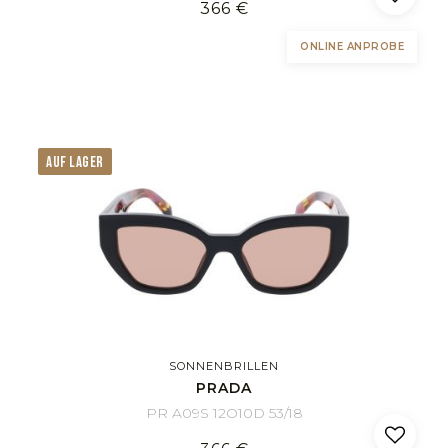
366 €
ONLINE ANPROBE
AUF LAGER
SONNENBRILLEN
PRADA
PR A09S 12O10D 53/18