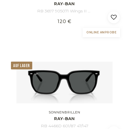
RAY-BAN
RB 3697 905071 Wings II 35/135
120 €
ONLINE ANPROBE
AUF LAGER
SONNENBRILLEN
RAY-BAN
RB 4466D 601/87 47/147