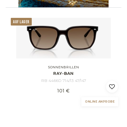
AUF LAGER
SONNENBRILLEN
RAY-BAN
RB 4466D 714/13 47/147
101 €
ONLINE ANPROBE