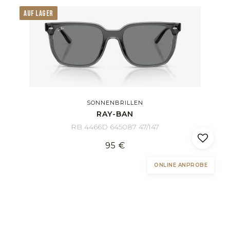
AUF LAGER
SONNENBRILLEN
RAY-BAN
RB 4466D 645087 47/147
95 €
ONLINE ANPROBE