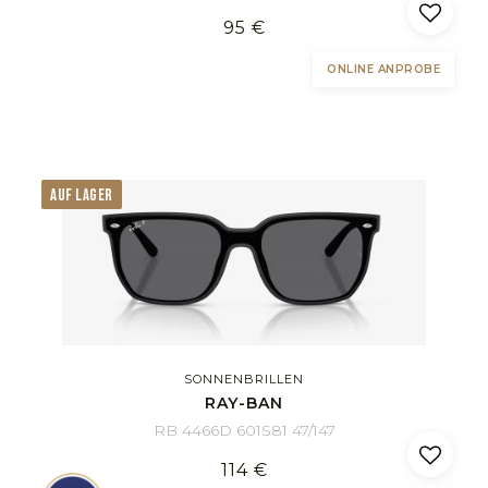
95 €
ONLINE ANPROBE
AUF LAGER
SONNENBRILLEN
RAY-BAN
RB 4466D 601S81 47/147
114 €