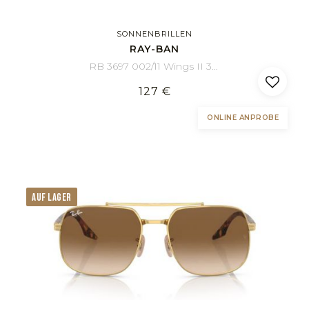
SONNENBRILLEN
RAY-BAN
RB 3697 002/11 Wings II 35/135
127 €
ONLINE ANPROBE
AUF LAGER