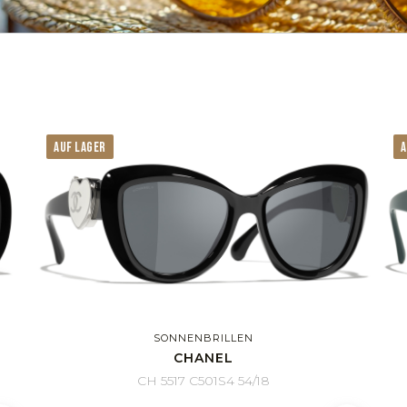
AUF LAGER
A
SONNENBRILLEN
CHANEL
CH 5517 C501S4 54/18