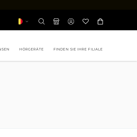
NSEN
HÖRGERÄTE
FINDEN SIE IHRE FILIALE
rillen CHANEL
rillen FORFAIT
rillen LACOSTE
rillen LUKKAS x ORLINSKI
rillen RAY-BAN JUNIOR