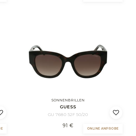
SONNENBRILLEN
GUESS
GU 7680 52F 50/20
91 €
BE
ONLINE ANPROBE