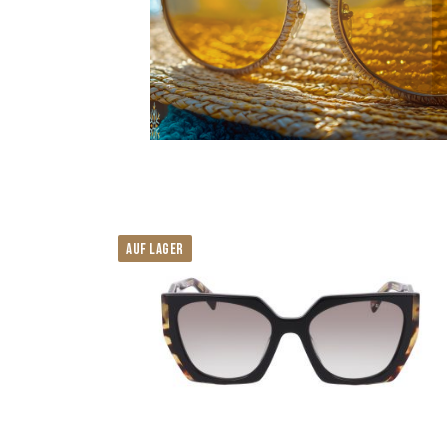
Rechteckig
Quadratisch
Oval
Unregelmäßig
Sechseckig
Pantos
Rahmentyp
Vollrand
Halbrand
AUF LAGER
Randlos
Maske
Vormontiert
Stil