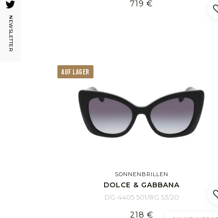
719 €
NEWSLETTER
AUF LAGER
SONNENBRILLEN
DOLCE & GABBANA
DG 4405 501/8G 53/20
218 €