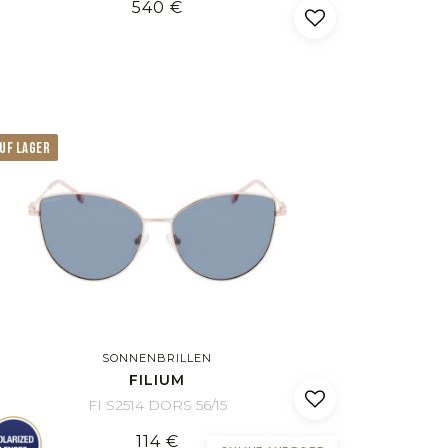
540 €
UF LAGER
SONNENBRILLEN
FILIUM
FI S2514 DORS 56/15
114 €