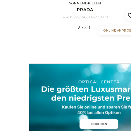
Trendig
SONNENBRILLEN
Klassiker
PRADA
Vintage
PR 15WS 3890A7 54/19
Sportlich
272 €
Modisch
ONLINE ANPRO