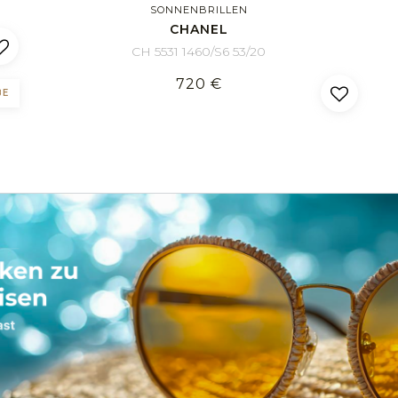
SONNENBRILLEN
CHANEL
CH 5531 1460/S6 53/20
720 €
BE