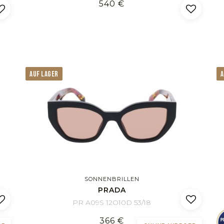
540 €
AUF LAGER
A
SONNENBRILLEN
PRADA
PR A09S 12O10D 53/18
366 €