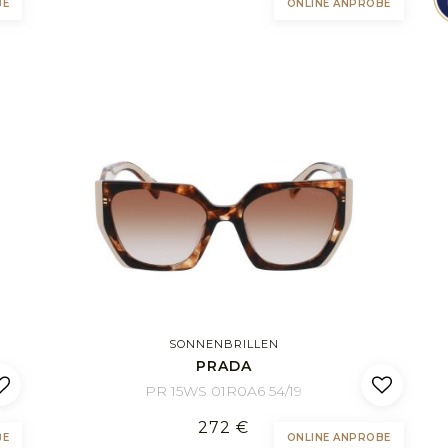
BE
ONLINE ANPROBE
SONNENBRILLEN
PRADA
PR 15WS 01R0A6 54/19
272 €
BE
ONLINE ANPROBE