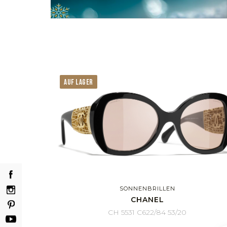
AUF LAGER
SONNENBRILLEN
CHANEL
CH 5531 C622/84 53/20