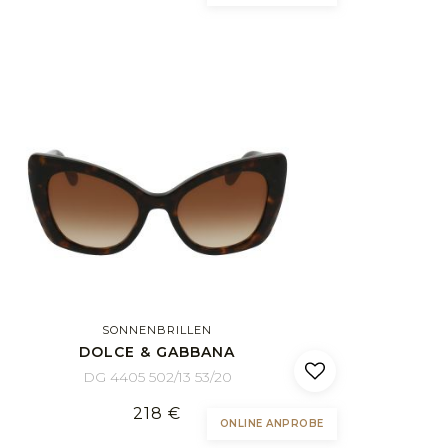
SONNENBRILLEN
DOLCE & GABBANA
DG 4405 502/13 53/20
218 €
ONLINE ANPROBE