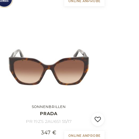
ONLINE ANPROBE
SONNENBRILLEN
PRADA
PR 19ZS 2AU6S1 55/17
347 €
ONLINE ANPROBE