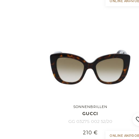
ONLINE ANPRO
SONNENBRILLEN
GUCCI
GG 0327S 002 52/20
210 €
ONLINE ANPRO