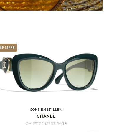
UF LAGER
SONNENBRILLEN
CHANEL
CH 5517 1459S3 54/18