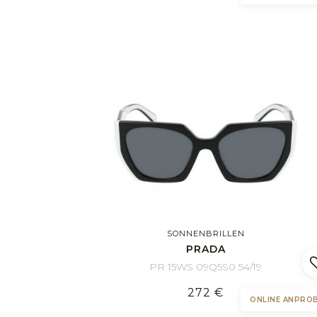
SONNENBRILLEN
PRADA
PR 15WS 09Q5S0 54/19
272 €
ONLINE ANPRO