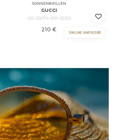
SONNENBRILLEN
GUCCI
GG 0327S 001 52/20
210 €
ONLINE ANPROBE