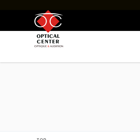
SONNENBRILLEN
HERREN
DAMEN
MARKEN
FRAGEN UND BERATUNG
Marken
Sonnenbrillen RAY-BAN
Sonnenbrillen O
Sonnenbrillen DOLCE & GABBANA
Sonnenbrillen 
Sonnenbrillen GUCCI
Sonnenbrillen G
Sonnenbrillen LEVEL
Sonnenbrillen L
Sonnenbrillen OSCAR VERSION
Sonnenbrillen P
Sonnenbrillen RAY-BAN META
Sonnenbrillen S
TOP-