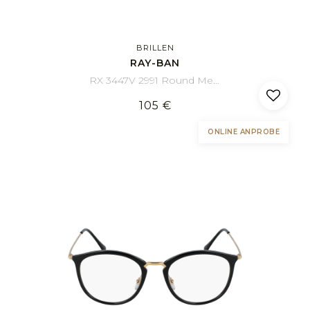
BRILLEN
RAY-BAN
RX 3447V 2991 Round Metal 50/21
105 €
ONLINE ANPROBE