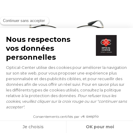
BRILLEN
RAY-BAN
RX 6355 2994 50/20
118 €
ONLINE ANPROBE