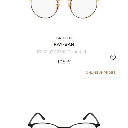
BRILLEN
RAY-BAN
RX 3447V 2945 Round Metal 47/21
105 €
ONLINE ANPROBE