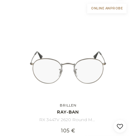
ONLINE ANPROBE
BRILLEN
RAY-BAN
RX 3447V 2620 Round Metal 50/21
105 €