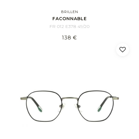
BRILLEN
FACONNABLE
FR 012 E378 49/20
138 €