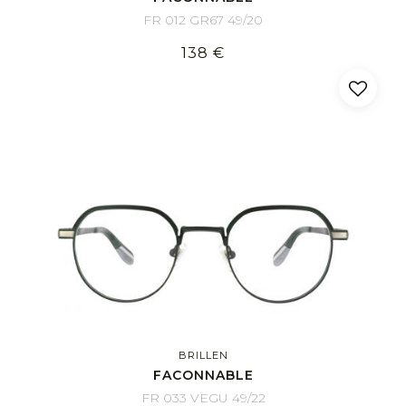
FR 012 GR67 49/20
138 €
BRILLEN
FACONNABLE
FR 033 VEGU 49/22