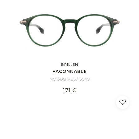
BRILLEN
FACONNABLE
NV 308 VE57 50/19
171 €