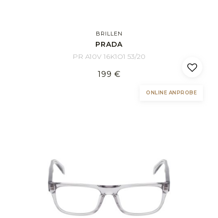
BRILLEN
PRADA
PR A10V 16K1O1 53/20
199 €
ONLINE ANPROBE