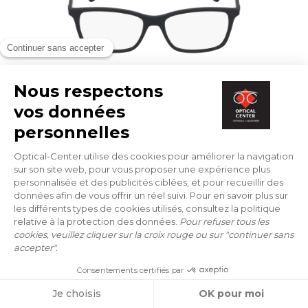
BRILLEN
RAY-BAN
RX 7047 5196 56/17
88 €
ONLINE ANPROBE