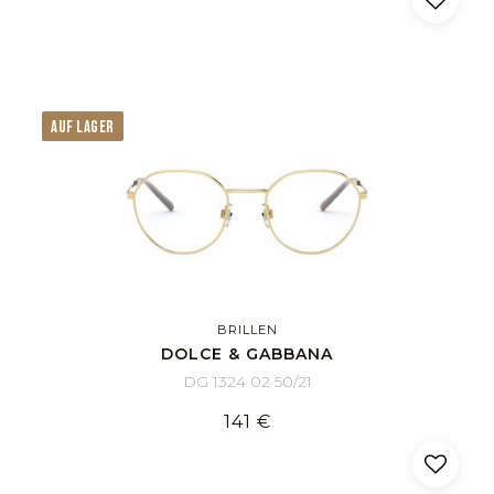
AUF LAGER
BRILLEN
DOLCE & GABBANA
DG 1324 02 50/21
141 €