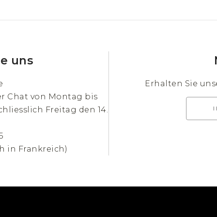
ie uns
e
Erhalten Sie un
er Chat von Montag bis
chliesslich Freitag den 14.
5
h in Frankreich)