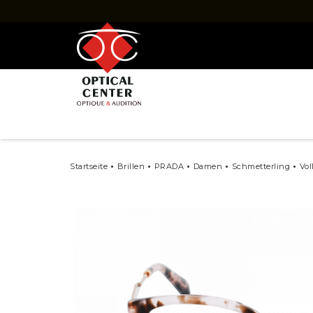
BRILLE
PAUSCHALE
HERREN
DAMEN
MARKEN
BERATUNG
NEUIGKEI
Startseite
Brillen
PRADA
Damen
Schmetterling
Vol
Marken
Brillen RAY-BAN
Brillen OAKLEY
Brillen DOLCE & GABBANA
Brillen FACONN
Brillen GUCCI
Brillen GUESS
Brillen LUKKAS
Brillen LUKKAS x
Brillen PRADA
Brillen SAINT L