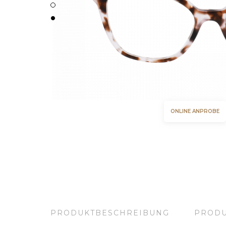
Geschlecht
ONLINE ANPROBE
Brillen Herren
Brillen Damen
Brillen Unisex
Form
PRODUKTBESCHREIBUNG
PRODU
Rechteckig
Quadratisch
Oval