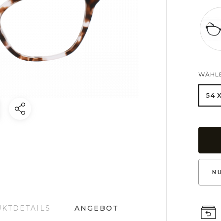
WÄHLE
54 
N
KTDETAILS
ANGEBOT
Rund
Vintage
Aviateur
Schmetterling
Clubmaster
Pi