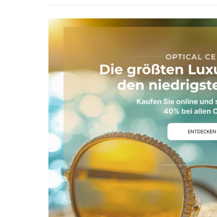
Sechseckig
Pantos
Rahmentyp
Vollrand
Halbrand
Randlos
Vormontiert
Stil
Trendig
Klassiker
Vintage