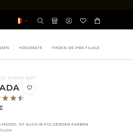
NSEN
HÖRGERÄTE
FINDEN SIE IHRE FILIALE
ZV ROJ1O1 54/17
 CHANEL
ADA
 FORFAIT
LEVEL
 PAUL & JOE
€
S MODEL IST AUCH IN FOLGENDEN FARBEN
TLICH