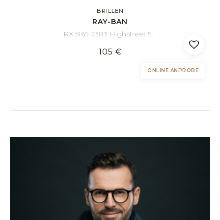
BRILLEN
RAY-BAN
RX 5169 2383 Highstreet 52/16
105 €
ONLINE ANPROBE