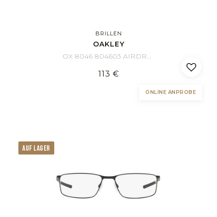
BRILLEN
OAKLEY
OX 8046 804603 AIRDROP 55/18
113 €
ONLINE ANPROBE
AUF LAGER