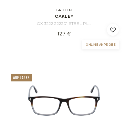
BRILLEN
OAKLEY
OX 3222 322201 STEEL PLATE 56/18
127 €
ONLINE ANPROBE
AUF LAGER