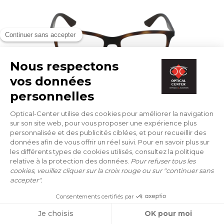
BRILLEN
RAY-BAN
RX 7047 5573 56/17
88 €
ONLINE ANPROBE