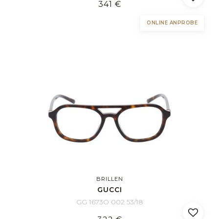
341 €
ONLINE ANPROBE
BRILLEN
GUCCI
GG 1673O 002 53/18