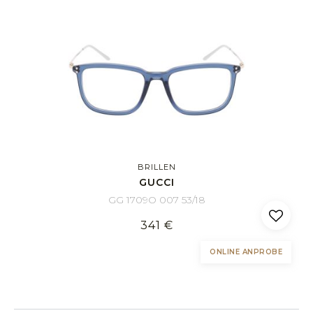
BRILLEN
GUCCI
GG 1709O 007 53/18
341 €
ONLINE ANPROBE