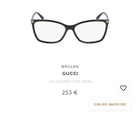
BRILLEN
GUCCI
GG 0025O 001 56/14
253 €
ONLINE ANPROBE