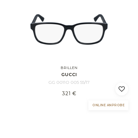
BRILLEN
GUCCI
GG 0011O 005 55/17
321 €
ONLINE ANPROBE