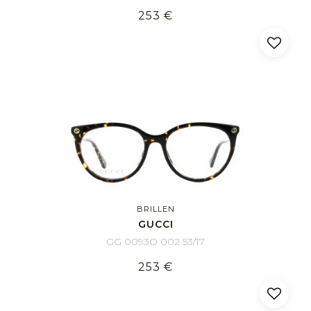
253 €
BRILLEN
GUCCI
GG 0093O 002 53/17
253 €