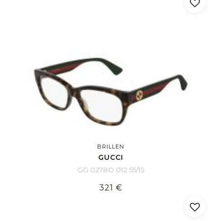
BRILLEN
GUCCI
GG 0278O 012 55/15
321 €