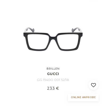
BRILLEN
GUCCI
GG 1540O 001 52/18
233 €
ONLINE ANPROBE