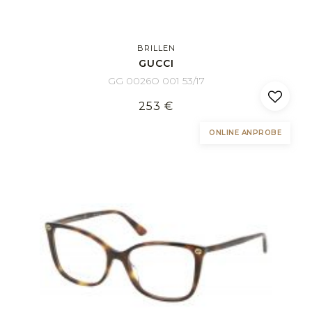
BRILLEN
GUCCI
GG 0026O 001 53/17
253 €
ONLINE ANPROBE