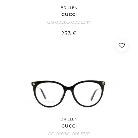
BRILLEN
GUCCI
GG 0026O 002 53/17
253 €
BRILLEN
GUCCI
GG 0093O 001 53/17