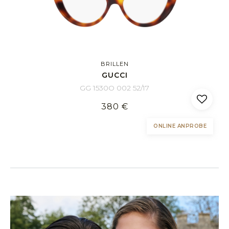
BRILLEN
GUCCI
GG 1530O 002 52/17
380 €
ONLINE ANPROBE