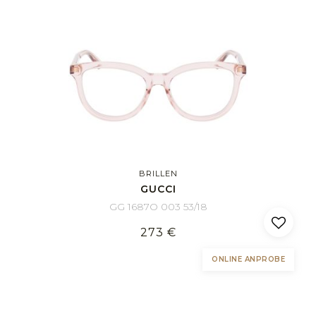
BRILLEN
GUCCI
GG 1687O 003 53/18
273 €
ONLINE ANPROBE