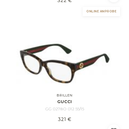
322 €
ONLINE ANPROBE
BRILLEN
GUCCI
GG 0278O 012 55/15
321 €