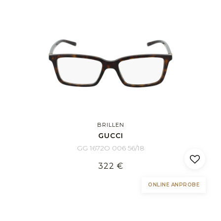
BRILLEN
GUCCI
GG 1672O 006 56/18
322 €
ONLINE ANPROBE