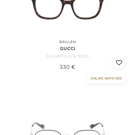
BRILLEN
GUCCI
GG 1497O 006 52/20
330 €
ONLINE ANPROBE