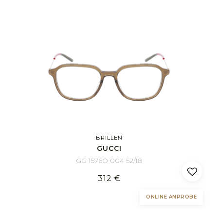
BRILLEN
GUCCI
GG 1576O 004 52/18
312 €
ONLINE ANPROBE