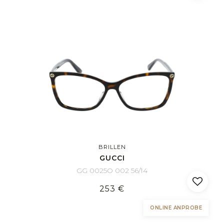
BRILLEN
GUCCI
GG 0025O 002 56/14
253 €
ONLINE ANPROBE