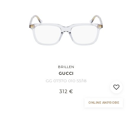
BRILLEN
GUCCI
GG 0737O 010 53/18
312 €
ONLINE ANPROBE