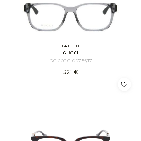
BRILLEN
GUCCI
GG 0011O 007 55/17
321 €