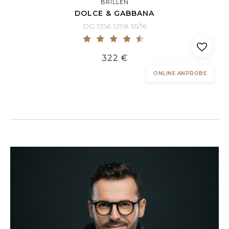
BRILLEN
DOLCE & GABBANA
DG 1356 1298 55/16
322 €
ONLINE ANPROBE