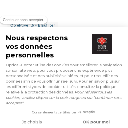
Objektive 1,6 + Blaufilter
BRILLEN
RAY-BAN
RX 7047 5196 54/17
228 €
ONLINE ANPROBE