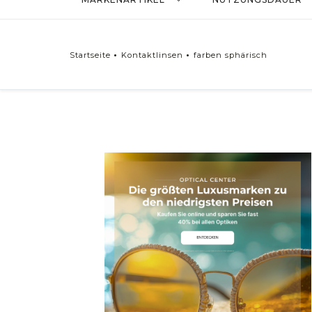
Precilens
Swisslens
Startseite
Kontaktlinsen
farben sphärisch
KONTAKTLINSEN ART
Kontaktlinsen ACUVUE
Kontaktlinsen AIR OPTIX
Kontaktlinsen DAILIES
Kontaktlinsen PUREVISION
Kontaktlinsen SOFLENS
Kontaktlinsen BIOFINITY
Kontaktlinsen HYDROFEEL
Nutzungsdauer