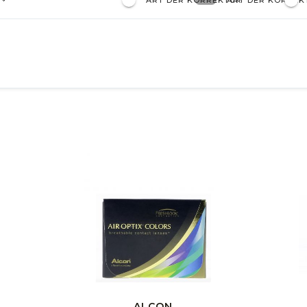
ART DER KORREKTUR
ART DER KORREK
ALCON