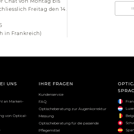
er Chat von Montag bis
chliesslich Freitag den 14.
5
h in Frankreich)
EI UNS
IHRE FRAGEN
OPTIC
SPRA
Kundenservice
hl an Marken-
Fran
FAQ
Lux
Optischeberatung zur Augenkorrektur
g von Optical-
Belg
Messung
Schw
Optischeberatung für die passende
e
Span
Pflegemittel