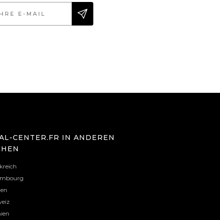
AL-CENTER.FR IN ANDEREN
CHEN
kreich
embourg
ien
eiz
ien