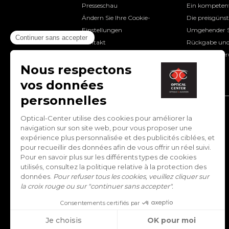
Presseschau
Ein kompeten
Ändern Sie Ihre Cookie-
Die preisgüns
Einstellungen
Umgehender S
Kontakt
Rückgabe und
Schnelle Liefe
LOCATION:
Belgien