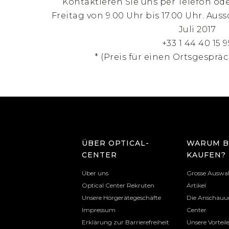
Kontaktieren Sie uns per Telefon od
Freitag von 9.00 Uhr bis 17.00 Uhr. Auss
Juli 2017
+33 1 44 40 15 9
* (Preis für einen Ortsgespräc
ÜBER OPTICAL-
WARUM B
CENTER
KAUFEN?
Über uns
Grosse Auswa
Optical Center Rekruten
Artikel
Unsere Hörgerätegeschäfte
Die Anschauun
Impressum
Center
Erklärung zur Barrierefreiheit
Unsere Vorteil