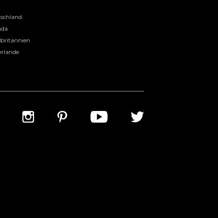
l
schland
ada
britannien
erlande