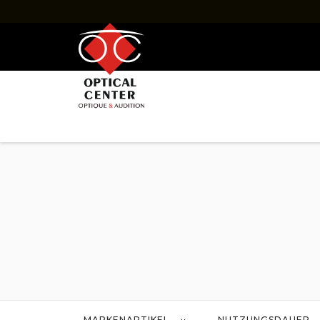
KONTAKTLINSEN
FARBIGE KONTAKTLINSEN
MARKEN
PFLEGEMITTEL
Markenartikel
Alcon
Bausch & lomb
Coopervision
Easylens
Johnson & johnson
Menicon
Ocellus
Ophtalmic
MARKENARTIKEL
NUTZUNGSDAUER