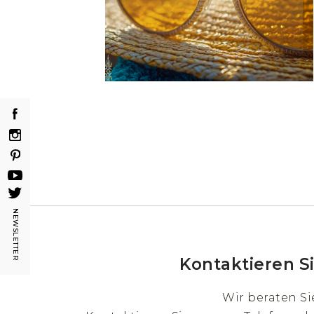
täglich
Bi-monatlich
Monatlich
Jährlich
vierteljährlich
Art der Korrektur
sphärisch
Ring
farben sphärisch
NEWSLETTER
Gleitsicht
asphärische
Kontaktieren S
Wir beraten Si