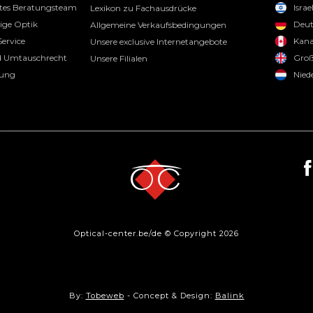
tes Beratungsteam
Israe
Lexikon zu Fachausdrücke
tige Optik
Deut
Allgemeine Verkaufsbedingungen
ervice
Kan
Unsere exclusive Internetangebote
 Umtauschrecht
Groß
Unsere Filialen
rung
Nied
Optical-center.be/de © Copyright 2026
By:
Tobeweb
- Concept & Design:
Balink