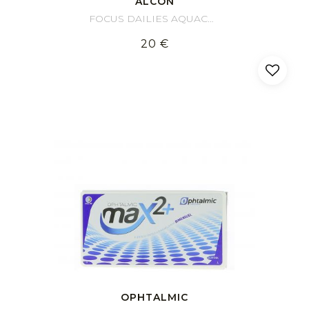
ALCON
FOCUS DAILIES AQUACOMFORT PLUS (30 Linsen)
20 €
OPHTALMIC