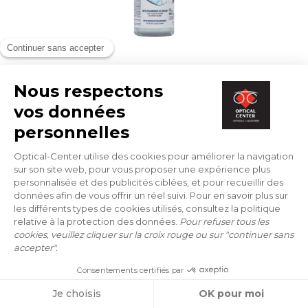
OPHTALMIC
EASYCLEAN PREMIUM 400 ml
14 €