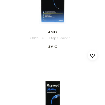
AMO
OXYSEPT 1 Etape Pack 3 x 300 ml
39 €