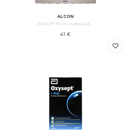
ALCON
AOSEPT PLUS HydraGlyde Coffret Eco 3 x 360 ml
41 €