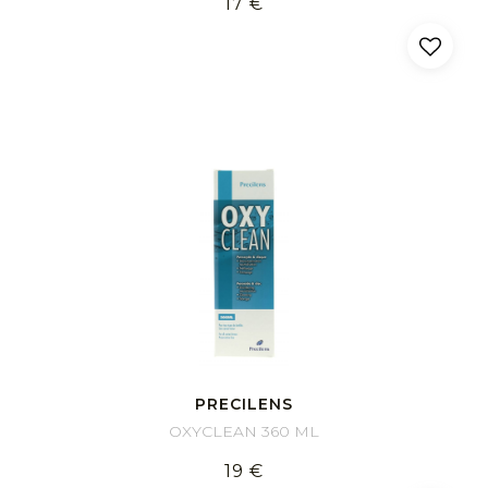
17 €
PRECILENS
OXYCLEAN 360 ML
19 €