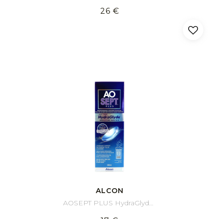
26 €
ALCON
AOSEPT PLUS HydraGlyde 360 ml