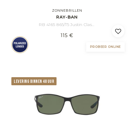
ZONNEBRILLEN
RAY-BAN
RB 4165 865/T5 Justin Classic 55/16
115 €
PROBEER ONLINE
LEVERING BINNEN 48 UUR