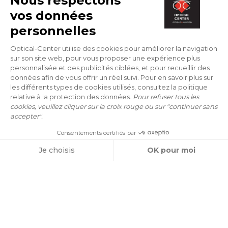
RAY-BAN
RB 3183 004/71 63/15
99 €
PROBEER ONLINE
LEVERING BINNEN 48 UUR
ZONNEBRILLEN
RAY-BAN
RB 3498 002/9A 61/17