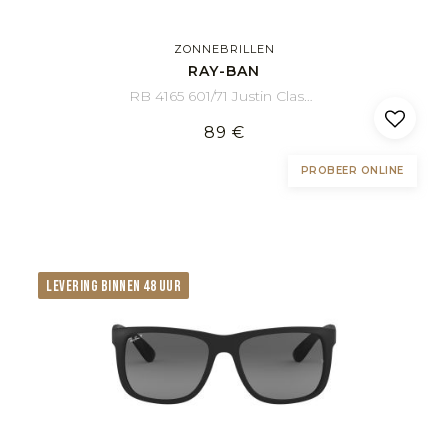
ZONNEBRILLEN
RAY-BAN
RB 4165 601/71 Justin Classic 55/16
89 €
PROBEER ONLINE
LEVERING BINNEN 48 UUR