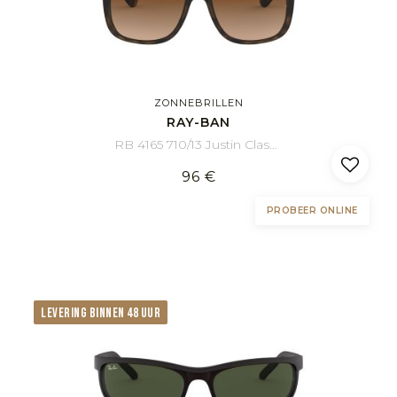
ZONNEBRILLEN
RAY-BAN
RB 4165 710/13 Justin Classic 51/16
96 €
PROBEER ONLINE
LEVERING BINNEN 48 UUR