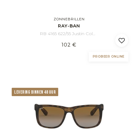
ZONNEBRILLEN
RAY-BAN
RB 4165 622/55 Justin Color Mix 55/16
102 €
PROBEER ONLINE
LEVERING BINNEN 48 UUR