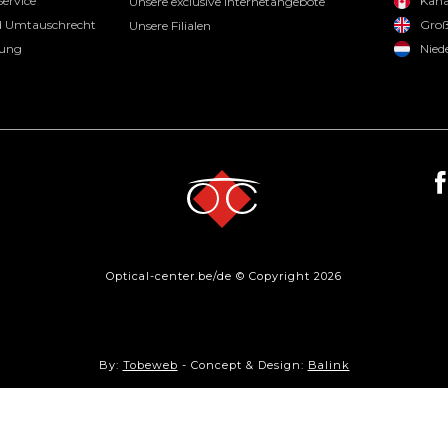
ervice
Kan
Unsere exclusive Internetangebote
 Umtauschrecht
Groß
Unsere Filialen
rung
Nied
Optical-center.be/de © Copyright 2026
By:
Tobeweb
- Concept & Design:
Balink