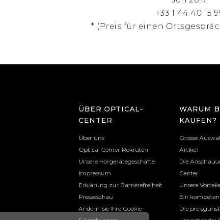
+33 1 44 40 15 9
* (Preis für einen Ortsgespräc
ÜBER OPTICAL-
WARUM B
CENTER
KAUFEN?
Über uns
Grosse Auswa
Optical Center Rekruten
Artikel
Unsere Hörgerätegeschäfte
Die Anschauun
Impressum
Center
Erklärung zur Barrierefreiheit
Unsere Vorteil
Presseschau
Ein kompeten
Ändern Sie Ihre Cookie-
Die preisgüns