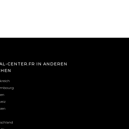
AL-CENTER.FR IN ANDEREN
CHEN
kreich
embourg
ien
eiz
ien
l
schland