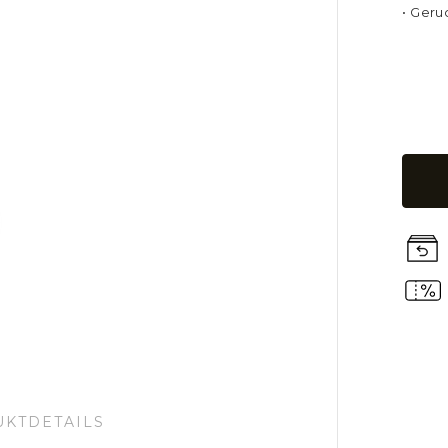
• Geru
KTDETAILS