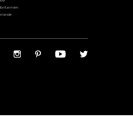
ada
britannien
erlande