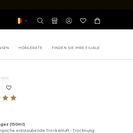
NSEN
HÖRGERÄTE
FINDEN SIE IHRE FILIALE
räte
 gaz (150ml)
ogische entstaubende Trockenluft • Trocknung