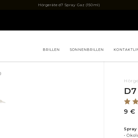
Hörgeräte d7 Spray Gaz (150ml)
BRILLEN
SONNENBRILLEN
KONTAKTLI
)
Hörge
D7
9 €
Spray
• Ökol