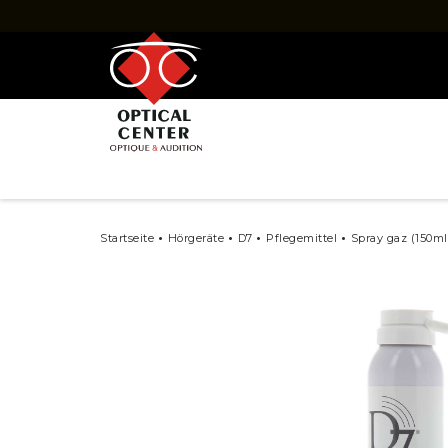
Startseite
Hörgeräte
D7
Pflegemittel
Spray gaz (150ml
MARKEN
Audio service
Biotone
D7
Newson
Ouiezen
Phonak
Signia siemens
Starkey