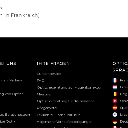
5
h in Frankreich)
EI UNS
IHRE FRAGEN
OPTIC
SPRA
Kundenservice
hl an Marken-
Fran
FAQ
Lux
Optischeberatung zur Augenkorrektur
g von Optical-
Belg
Messung
Schw
Optischeberatung für die passende
e
Span
Pflegemittel
tes Beratungsteam
Israe
Lexikon zu Fachausdrücke
tige Optik
Deut
Allgemeine Verkaufsbedingungen