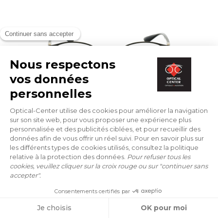
CORRECTIEBRILLEN
RAY-BAN
RX 6355 2994 50/20
118 €
PROBEER ONLINE