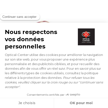
CORRECTIEBRILLEN
LUKKAS
LU 2607 MONCEAU ECAR 54/15
132 €
PROBEER ONLINE