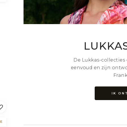
LUKKAS
De Lukkas-collecties
eenvoud en zijn ontw
Frank
IK ON
NE