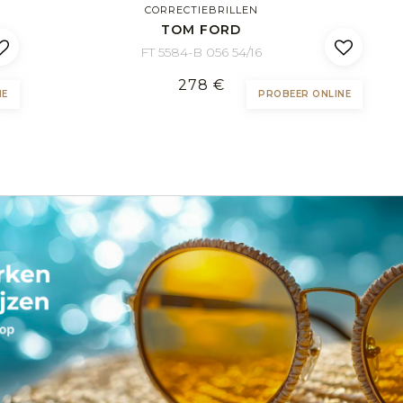
CORRECTIEBRILLEN
TOM FORD
FT 5584-B 056 54/16
278 €
NE
PROBEER ONLINE