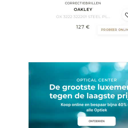
Sport
CORRECTIEBRILLEN
OAKLEY
OX 3222 322201 STEEL PLATE 56/18
127 €
PROBEER ONLI