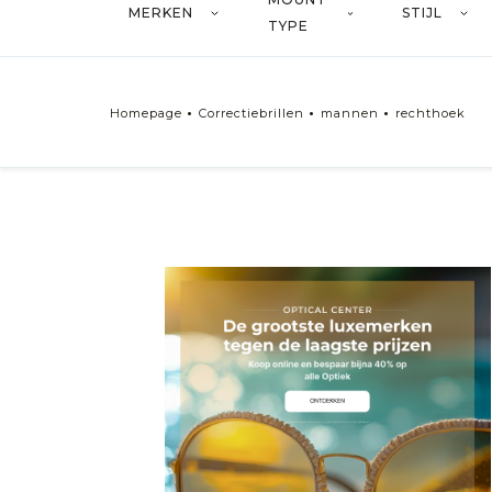
MERKEN
STIJL
TYPE
Homepage
Correctiebrillen
mannen
rechthoek
soort
Correctiebrillen Man
Correctiebrillen Vrouw
Correctiebrillen Gemengd
formulieren
rechthoek
Plein
Ovaal