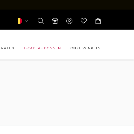
ARATEN
E-CADEAUBONNEN
ONZE WINKELS
L
iebrillen CHANEL
ebrillen FORFAIT
ebrillen LEVEL
iebrillen PAUL & JOE