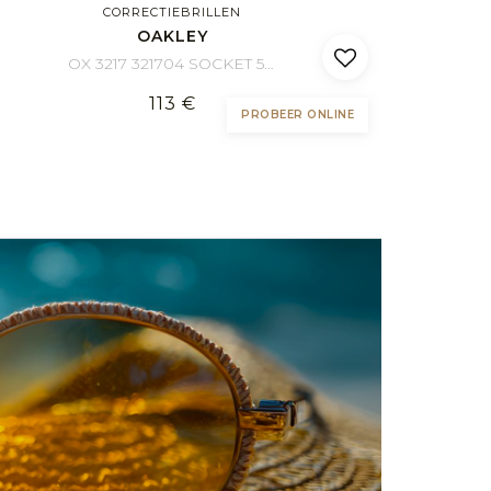
CORRECTIEBRILLEN
OAKLEY
OX 3217 321704 SOCKET 5.0 57/17
113 €
PROBEER ONLINE