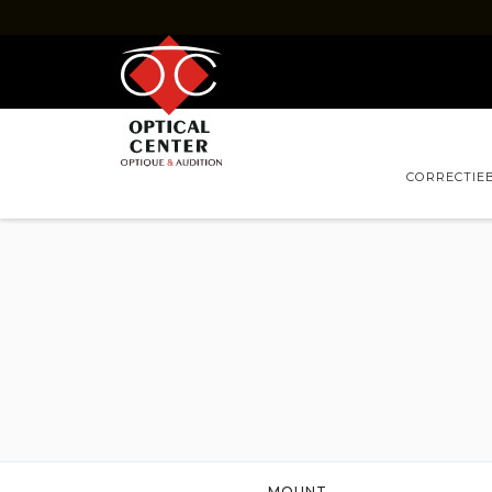
CORRECTIE
BRIL
PAKKETJES
MANNEN
VROUWEN
MERKEN
VRAGEN
NIEUWTJE
Merken
Correctiebrillen RAY-BAN
Correctiebrillen
Correctiebrillen DOLCE & GABBANA
Correctiebrille
Correctiebrillen GUCCI
Correctiebrillen
Correctiebrillen LUKKAS
Correctiebrillen
Correctiebrillen PRADA
Correctiebrillen
MOUNT