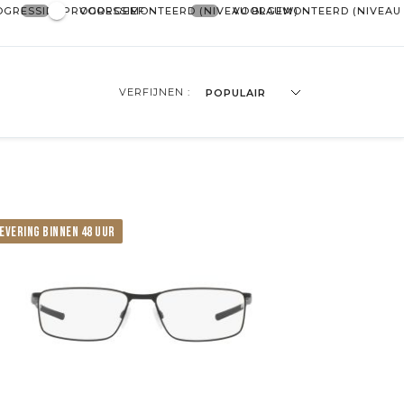
OGRESSIEF
PROGRESSIEF
VOORGEMONTEERD (NIVEAU BLAUW)
VOORGEMONTEERD (NIVEAU
VERFIJNEN :
POPULAIR
EVERING BINNEN 48 UUR
loot
kattenoog
Onregelmatig