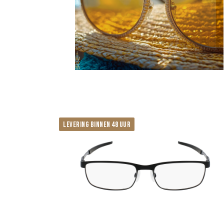
zeshoekig
Pantos
Mount Type
ring
nylor
verveling
Voorgemonteerd (niveau blauw)
LEVERING BINNEN 48 UUR
stijl
Trend
klassiek
Wijnoogst