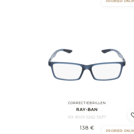
PROBEER ONLI
CORRECTIEBRILLEN
RAY-BAN
RX 8901 5262 53/17
138 €
PROBEER ONLI