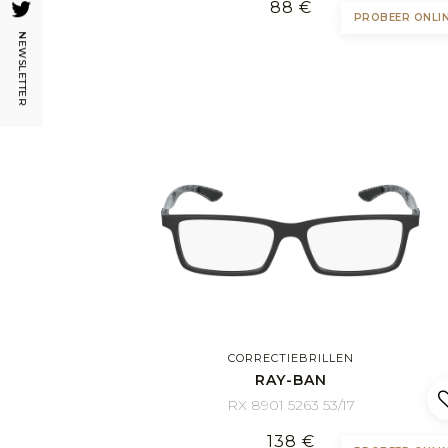
88 €
PROBEER ONLI
NEWSLETTER
CORRECTIEBRILLEN
RAY-BAN
RX 8901 5263 53/17
138 €