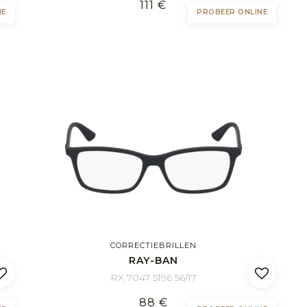
111 €
NE
PROBEER ONLINE
CORRECTIEBRILLEN
RAY-BAN
RX 7047 5196 56/17
88 €