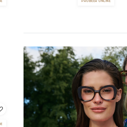
NE
PROBEER ONLINE
NE