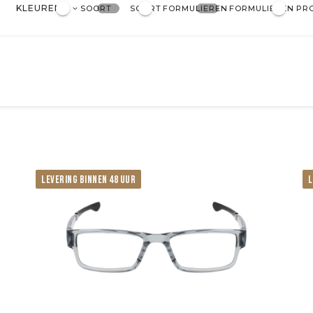
KLEUREN
SOORT
SOORT
FORMULIEREN
FORMULIEREN
PR
LEVERING BINNEN 48 UUR
L
Afgeronde
Wayfarer
Aviator
Vlinder
club meester
pi