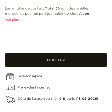
Les lentilles de contact
Total 30
sont des lentilles
mensuelles pour un port journalier de chez
Alcon
.
Le gradient d'eau offre une transition progressive de la
Voir plus
teneur en eau de 55% d'eau au coeur de la lentille jusqu'à
près de 100% d'eau en surface, pour une hydratation
unique en lentilles mensuelles.
La
Technologie CelligentTM
permet de maintenir la
performance de la lentille jusqu'au 30ème jour de port.
Boite de 6 lentilles
ACHETER
Livraison rapide
Prix exclusif internet
Délai de livraison estimé :
4-6
jour(s)
(
13-08-2026
)