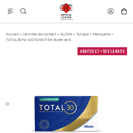
Lentilles De Contact Alcon total30 For Astigmatism Boite De 6
Accueil
Lentilles de contact
ALCON
Torique
Mensuelle
TOTAL30 for ASTIGMATISM Boite de 6
4 BOITES ET +
52 €
LA BOITE