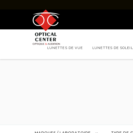
LUNETTES DE VUE
LUNETTES DE SOLEIL
LENTILLES DE CONTACT
COULEUR
MARQUES
PRODUITS D'ENTRETIEN
Marques / Laboratoire
Alcon
Bausch & lomb
Coopervision
Easylens
Johnson & johnson
Menicon
Ocellus
Ophtalmic
MARQUES / LABORATOIRE
TYPE DE 