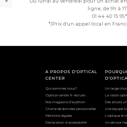
Du lundi au vendredi pour un achat e
ligne, de 9h à 17
01 44 40 15 95
*(Prix d'un appel local en Fran
A PROPOS D'OPTICAL
POURQUO
CENTER
D'OPTIC
Qui sommes nous?
Un large cho
Optical-center.fr recrute...
La vision opti
Nos magasins d'audition
Des atouts u
Charte de données personnelles
Une équipe to
Mentions légales
L'optique le 
Déclaration d’accessibilité
Un service ra