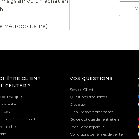
n magasin ou un achat en
h.
*
ce Métropolitaine)
I ÊTRE CLIENT
VOS QUESTIONS
AL CENTER ?
Service Client
ix de marques
Questions fréquentes
cal-center
Optique
niques
Bien lire son ordonnance
ujours à votre écoute
Guide optique de l'entretien
moins cher
Lexique de l'optique
pide
Conditions générales de vente