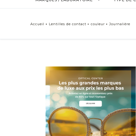
Precilens
Swisslens
Accueil
Lentilles de contact
couleur
Journalière
TYPE DE LENTILLES
Lentilles de contact ACUVUE
Lentilles de contact AIR OPTIX
Lentilles de contact DAILIES
Lentilles de contact PUREVISION
Lentilles de contact SOFLENS
Lentilles de contact BIOFINITY
Lentilles de contact HYDROFEEL
Durée de port