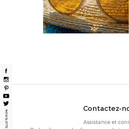
Journalière
Bi-mensuelle
Mensuelle
Annuelle
Trimestrielle
Type de correction
Sphérique
Torique
Couleur sphérique
Progressive
Asphérique
Contactez-n
NEWSLETTER
Assistance et cons