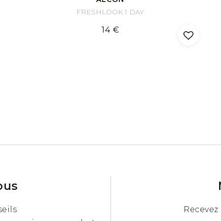
FRESHLOOK 1 DAY
14 €
ous
eils
Recevez 