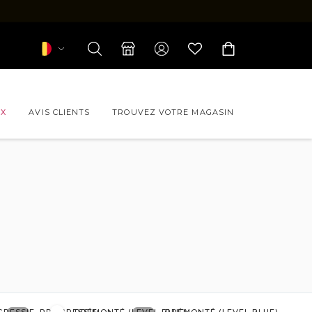
UX
AVIS CLIENTS
TROUVEZ VOTRE MAGASIN
s de vue CHANEL
s de vue FORFAIT
s de vue LEVEL
s de vue PAUL & JOE