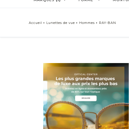
Accueil
Lunettes de vue
Hommes
RAY-BAN
Genre
Lunettes de vue Homme
Lunettes de vue Femme
Lunettes de vue Mixte
Forme
Rectangle
Carrée
Ovale