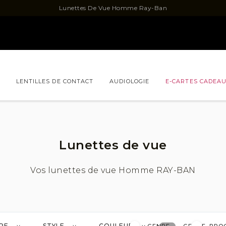
Lunettes De Vue Homme Ray-Ban
LENTILLES DE CONTACT
AUDIOLOGIE
E-CARTES CADEA
ONS
NOUVEAUTÉS
ACCESSOIRES
LUNETTES DE VUE EN UN CLIC
 OAKLEY
Lunettes de vue BOSS
Lunette
Lunettes de vue
e FACONNABLE
Lunettes de vue FILIUM
Lunette
 GUESS
Lunettes de vue LACOSTE
Lunette
Vos lunettes de vue Homme RAY-BAN
LUKKAS x ORLINSKI
Lunettes de vue OSCAR VERSION
Lunette
 SAINT LAURENT
Lunettes de vue TOM FORD
RE
STYLE
COULEUR