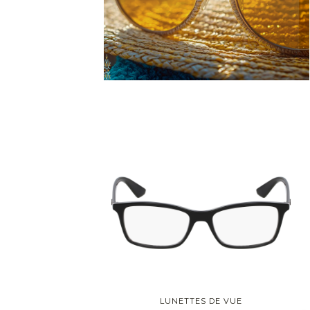
Hexagonale
Pantos
Monture
Cerclée
Nylor
Percée
Prémonté (Level Blue)
Style
Tendance
Classique
Vintage
LUNETTES DE VUE