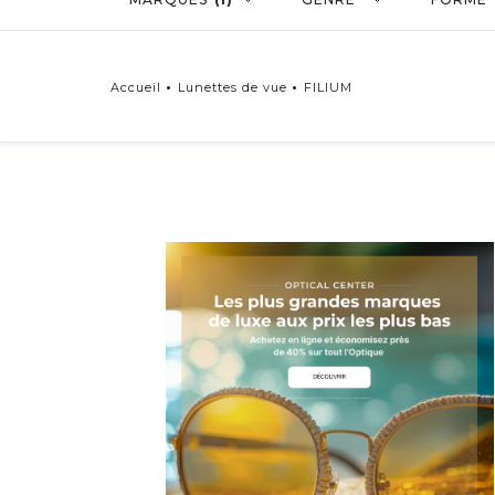
Accueil
Lunettes de vue
FILIUM
Genre
Lunettes de vue Homme
Lunettes de vue Femme
Lunettes de vue Mixte
Forme
Rectangle
Carrée
Ovale