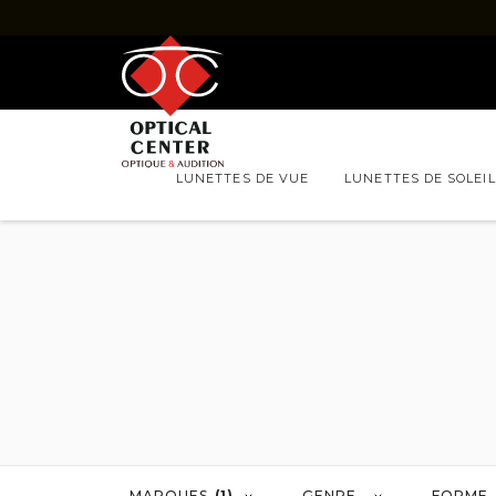
LUNETTES DE VUE
LUNETTES DE SOLEIL
LUNETTES DE VUE
FORFAITS
HOMMES
FEMMES
MARQUES
QUESTI
Marques
Lunettes de vue RAY-BAN
Lunettes de vue
Lunettes de vue DOLCE & GABBANA
Lunettes de vu
Lunettes de vue GUCCI
Lunettes de vue
Lunettes de vue LUKKAS
Lunettes de vue 
Lunettes de vue PRADA
Lunettes de vue
MARQUES
(1)
GENRE
FORME