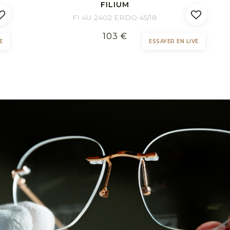
FILIUM
FI 4U 2402 ERDO 45/18
103 €
E
ESSAYER EN LIVE