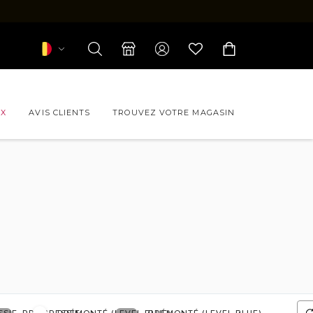
UX
AVIS CLIENTS
TROUVEZ VOTRE MAGASIN
s de vue CHANEL
s de vue FORFAIT
s de vue LEVEL
s de vue PAUL & JOE