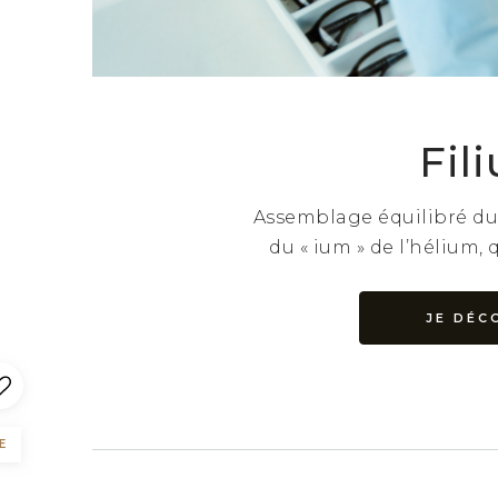
Fil
Assemblage équilibré du «
du « ium » de l’hélium, q
JE DÉC
E