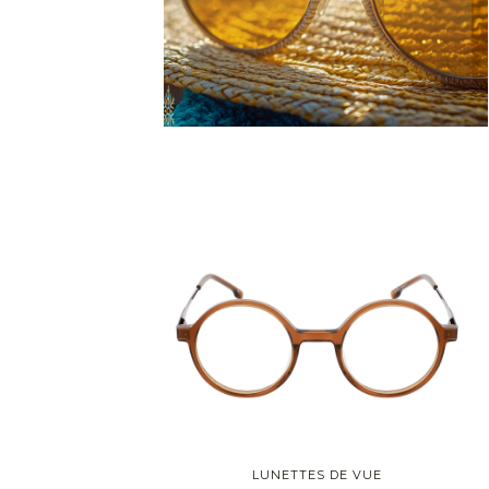
Hexagonale
Pantos
Monture
Cerclée
Nylor
Percée
Prémonté (Level Blue)
Style
Tendance
Classique
Vintage
LUNETTES DE VUE