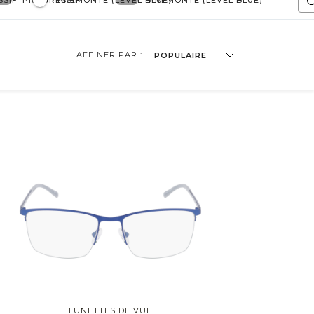
SSIF
PROGRESSIF
PRÉMONTÉ (LEVEL BLUE)
PRÉMONTÉ (LEVEL BLUE)
AFFINER PAR :
POPULAIRE
lote
Cat Eye
Irrégulière
LUNETTES DE VUE