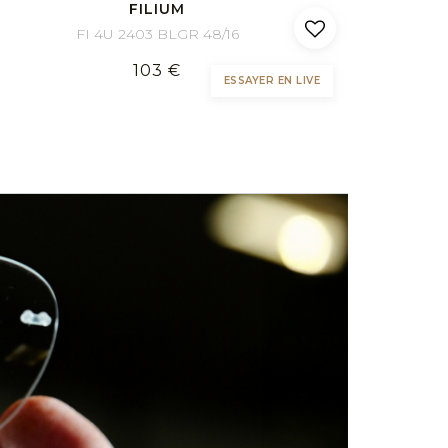
FILIUM
FI 4U 2403 BLGR 48/16
103 €
ESSAYER EN LIVE