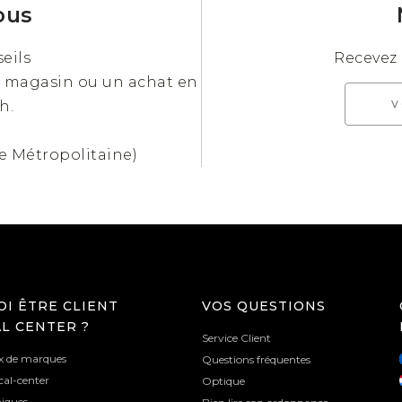
ous
Arrondie
Vintage
Aviateur
Papillon
Masque
Club
eils
Recevez 
n magasin ou un achat en
h.
*
ce Métropolitaine)
I ÊTRE CLIENT
VOS QUESTIONS
AL CENTER ?
Service Client
ix de marques
Questions fréquentes
cal-center
Optique
niques