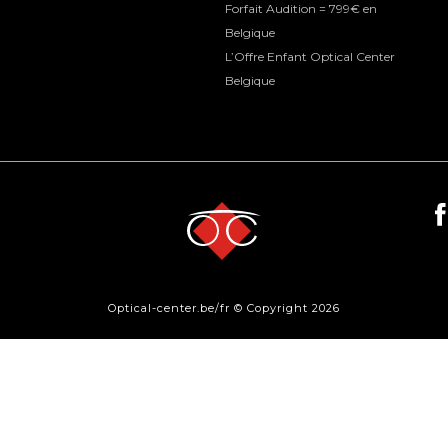
Forfait Audition = 799€ en
Belgique
L’Offre Enfant Optical Center
Belgique
Optical-center.be/fr © Copyright 2026
By:
Tobeweb
- Concept & Design:
Balink