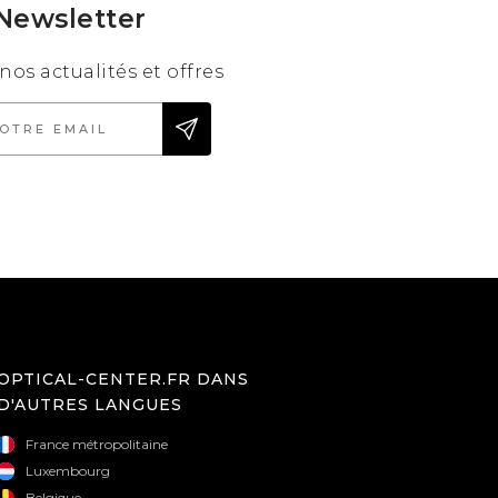
Newsletter
master
Pilote
Cat Eye
nos actualités et offres
OPTICAL-CENTER.FR DANS
D'AUTRES LANGUES
France métropolitaine
Luxembourg
Belgique