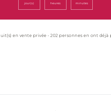
jour(s)
heures
minutes
uit(s) en vente privée - 202 personnes en ont déjà 
Arrondie
Vintage
Aviateur
Papillon
Clubmaster
Pi