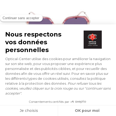
LUNETTES DE SOLEIL
LEVEL
LE S2442 DORS 52/18
100 €
ESSAYER EN LIVE