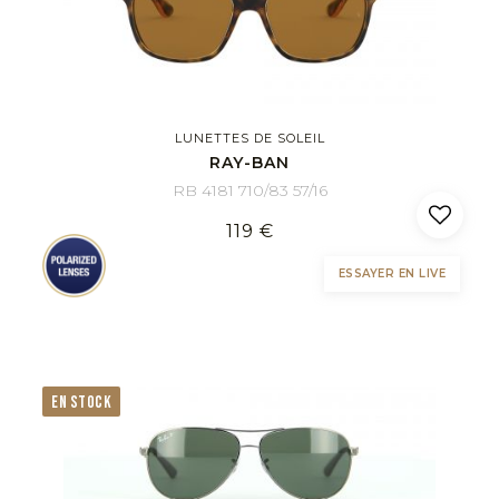
LUNETTES DE SOLEIL
RAY-BAN
RB 4181 710/83 57/16
119 €
ESSAYER EN LIVE
EN STOCK