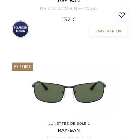
RAY-BAN
RB 2132 902/58 New Wayfarer 58/18
132 €
ESSAYER EN LIVE
EN STOCK
LUNETTES DE SOLEIL
RAY-BAN
RB 3498 002/71 61/17