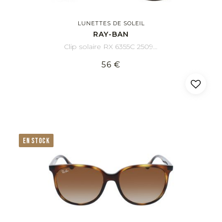
LUNETTES DE SOLEIL
RAY-BAN
Clip solaire RX 6355C 2509B8 Clip-On 50/20
56 €
EN STOCK