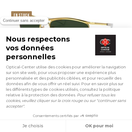
EN STOCK
LUNETTES DE SOLEIL
RAY-BAN
RB 3119M 001/31 Olympian i deluxe 62/18
113 €
ESSAYER EN LIVE
EN STOCK