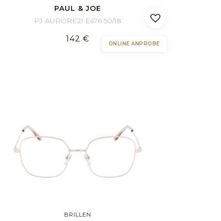
PAUL & JOE
PJ AURORE21 E476 50/18
142 €
ONLINE ANPROBE
BRILLEN