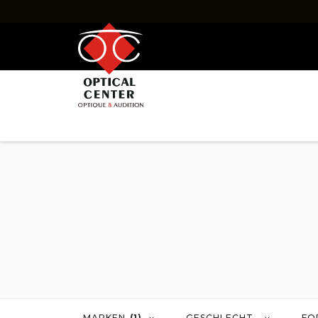
BRILLE
PAUSCHALE
HERREN
DAMEN
MARKEN
BERATUNG
NEUIGKEI
Marken
Brillen RAY-BAN
Brillen OAKLEY
Brillen DOLCE & GABBANA
Brillen FACONN
Brillen GUCCI
Brillen GUESS
Brillen LUKKAS
Brillen LUKKAS x
Brillen PRADA
Brillen SAINT L
MARKEN
(1)
GESCHLECHT
FO