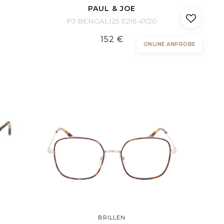
PAUL & JOE
PJ BENGALI25 E216 47/20
152 €
ONLINE ANPROBE
BRILLEN