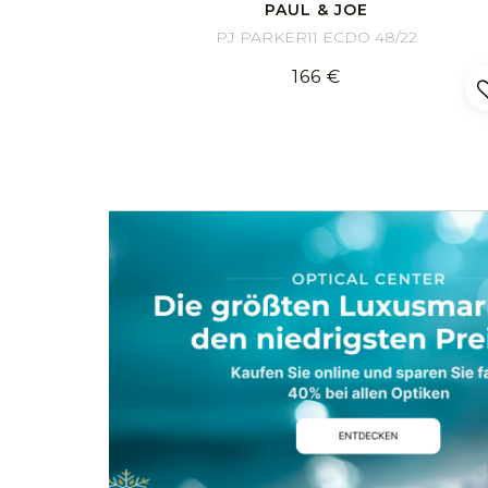
Sportlich
PAUL & JOE
PJ PARKER11 ECDO 48/22
166 €