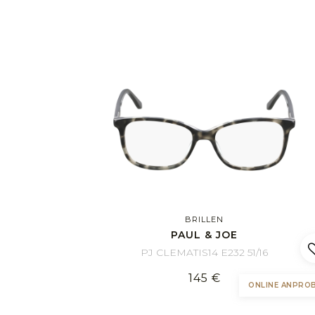
BRILLEN
PAUL & JOE
PJ CLEMATIS14 E232 51/16
145 €
ONLINE ANPRO