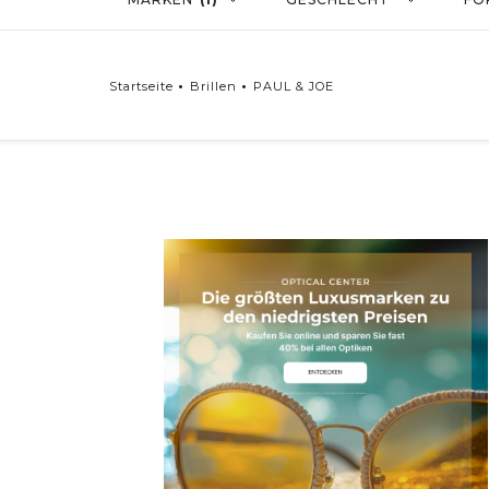
Startseite
Brillen
PAUL & JOE
Geschlecht
Brillen Herren
Brillen Damen
Brillen Unisex
Form
Rechteckig
Quadratisch
Oval