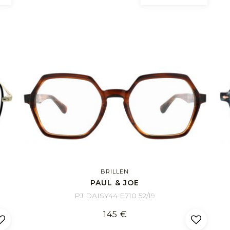
BRILLEN
PAUL & JOE
PJ DAISY44 E710 52/19
145 €