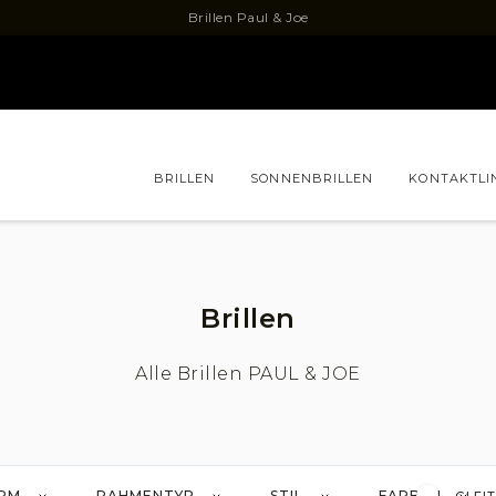
Brillen Paul & Joe
BRILLEN
SONNENBRILLEN
KONTAKTLI
TEN
ZUBEHÖR
ONE-CLICK-BRILLE
NUR IM LADEN ERHÄLTLICH
Brillen BOSS
Brillen
Brillen
ABLE
Brillen FILIUM
Brillen
Brillen LACOSTE
Brillen 
Alle Brillen PAUL & JOE
 ORLINSKI
Brillen OSCAR VERSION
Brillen
AURENT
Brillen TOM FORD
RM
RAHMENTYP
STIL
FARBEN