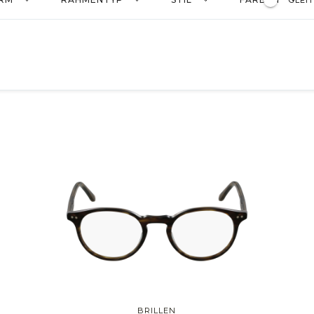
GLEI
Rund
Vintage
Aviateur
Schmetterling
Clubmaster
Pi
BRILLEN