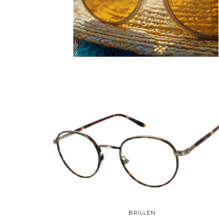
Sechseckig
Pantos
Rahmentyp
Vollrand
Halbrand
Randlos
Vormontiert
Stil
Trendig
Klassiker
Vintage
BRILLEN