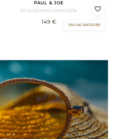
PAUL & JOE
PJ AURORE01 OR10 53/18
149 €
ONLINE ANPROBE