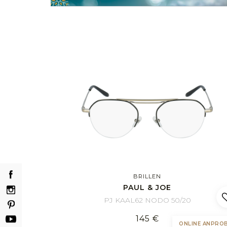
BRILLEN
PAUL & JOE
PJ KAAL62 NODO 50/20
145 €
ONLINE ANPRO