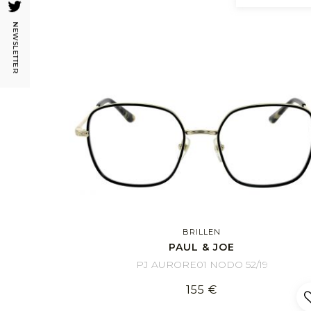
NEWSLETTER
BRILLEN
PAUL & JOE
PJ AURORE01 NODO 52/19
155 €