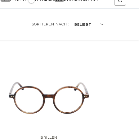
TSICHT
GLEITSICHT
VORMONTIERT
VORMONTIERT
SORTIEREN NACH :
BELIEBT
lot
Cat Eye
Unregelmäßig
BRILLEN