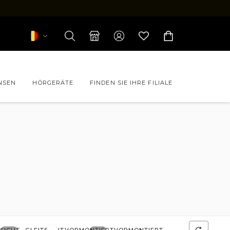
NSEN
HÖRGERÄTE
FINDEN SIE IHRE FILIALE
 CHANEL
 FORFAIT
LEVEL
 PAUL & JOE