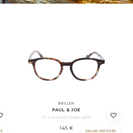
BRILLEN
PAUL & JOE
PJ LOUVE22 E458 48/19
145 €
BE
ONLINE ANPROBE