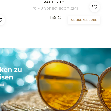
PAUL & JOE
PJ AURORE01 ECOR 52/19
155 €
ONLINE ANPROBE