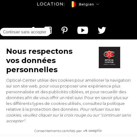
LOCATION:
Belgien
Optical-center.be/de © Copyright 2026
By:
Tobeweb
- Concept & Design:
Balink