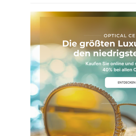
Sechseckig
Pantos
Rahmentyp
Vollrand
Halbrand
Randlos
Vormontiert
Stil
Trendig
Klassiker
Vintage