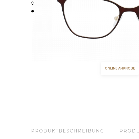
Geschlecht
ONLINE ANPROBE
Brillen Herren
Brillen Damen
Brillen Unisex
Form
PRODUKTBESCHREIBUNG
PRODU
Rechteckig
Quadratisch
Oval