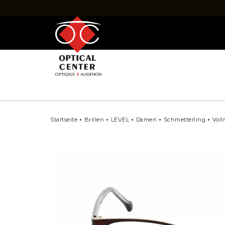
BRILLE
PAUSCHALE
HERREN
DAMEN
MARKEN
BERATUNG
NEUIGKEI
Startseite
Brillen
LEVEL
Damen
Schmetterling
Vol
Marken
Brillen RAY-BAN
Brillen OAKLEY
Brillen DOLCE & GABBANA
Brillen FACONN
Brillen GUCCI
Brillen GUESS
Brillen LUKKAS
Brillen LUKKAS x
Brillen PRADA
Brillen SAINT L