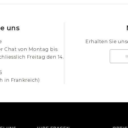
ie uns
e
Erhalten Sie un
er Chat von Montag bis
chliesslich Freitag den 14.
5
h in Frankreich)