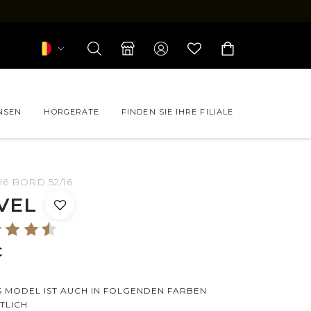
NSEN
HÖRGERÄTE
FINDEN SIE IHRE FILIALE
96 BORD 52/16
 CHANEL
VEL
 FORFAIT
LEVEL
 PAUL & JOE
€
S MODEL IST AUCH IN FOLGENDEN FARBEN
TLICH