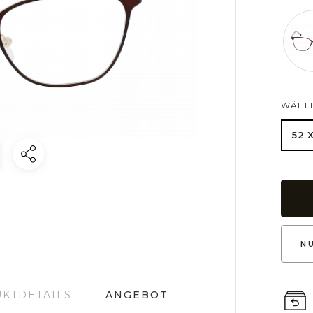
WÄHLE
52 
N
KTDETAILS
ANGEBOT
Rund
Vintage
Aviateur
Schmetterling
Clubmaster
Pi