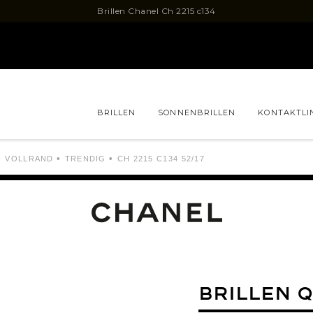
Brillen Chanel Ch 2215 c134
BRILLEN
SONNENBRILLEN
KONTAKTLI
TEN
ZUBEHÖR
ONE-CLICK-BRILLE
NUR IM LADEN ERHÄLTLICH
VOLLRAND
TRENDIG
CH 2215 C134 52/17
Brillen BOSS
Brillen
ABLE
Brillen FILIUM
Brillen
Brillen LACOSTE
Brillen 
 ORLINSKI
Brillen OSCAR VERSION
Brillen
AURENT
Brillen TOM FORD
Brillen 