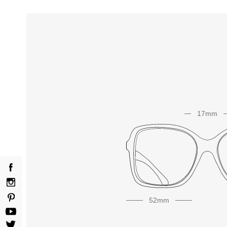
Sechseckig
Pantos
Rahmentyp
Vollrand
Halbrand
Randlos
17mm
Vormontiert
Stil
Trendig
52mm
Klassiker
Vintage