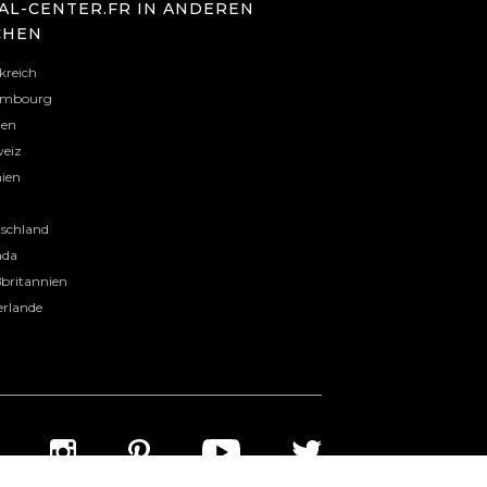
AL-CENTER.FR IN ANDEREN
CHEN
kreich
embourg
ien
eiz
ien
l
schland
ada
britannien
erlande