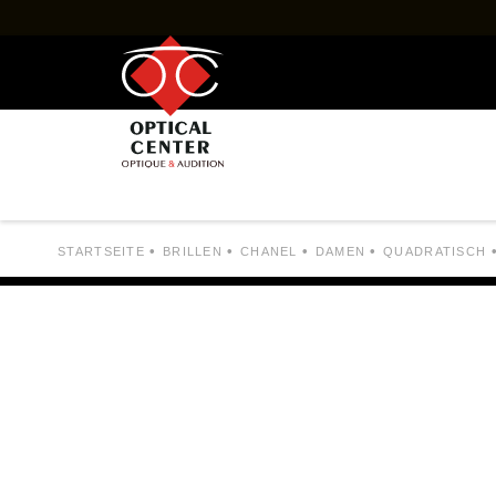
BRILLE
PAUSCHALE
HERREN
DAMEN
MARKEN
BERATUNG
NEUIGKEI
STARTSEITE
BRILLEN
CHANEL
DAMEN
QUADRATISCH
Marken
Brillen RAY-BAN
Brillen OAKLEY
Brillen DOLCE & GABBANA
Brillen FACONN
Brillen GUCCI
Brillen GUESS
Brillen LUKKAS
Brillen LUKKAS x
Brillen PRADA
Brillen SAINT L