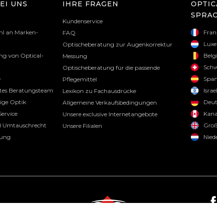
EI UNS
IHRE FRAGEN
OPTIC
SPRA
Kundenservice
hl an Marken-
Fran
FAQ
Lux
Optischeberatung zur Augenkorrektur
g von Optical-
Belg
Messung
Schw
Optischeberatung für die passende
e
Span
Pflegemittel
tes Beratungsteam
Israe
Lexikon zu Fachausdrücke
tige Optik
Deut
Allgemeine Verkaufsbedingungen
ervice
Kan
Unsere exclusive Internetangebote
 Umtauschrecht
Groß
Unsere Filialen
rung
Nied