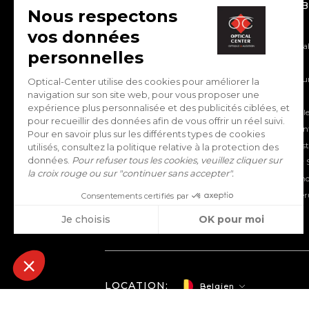
ÜBER OPTICAL-
WARUM B
CENTER
KAUFEN?
Über uns
Grosse Auswa
Optical Center Rekruten
Artikel
Unsere Hörgerätegeschäfte
Die Anschauun
Impressum
Center
Erklärung zur Barrierefreiheit
Unsere Vorteil
Presseschau
Ein kompeten
Ändern Sie Ihre Cookie-
Die preisgüns
Einstellungen
Umgehender S
Kontakt
Rückgabe und
Schnelle Liefe
LOCATION:
Belgien