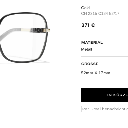
Gold
CH 2215 C134 52/17
371
€
Material
Metall
Größe
52mm X 17mm
54mm X 17mm
IN KÜRZ
Rund
Vintage
Aviateur
Schmetterling
Clubmaster
Pi