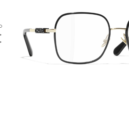
Geschlecht
Brillen Herren
Brillen Damen
Brillen Unisex
Form
Rechteckig
Quadratisch
Oval