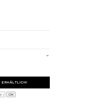
E ERHÄLTLICH!
lot
Cat Eye
Unregelmäßig